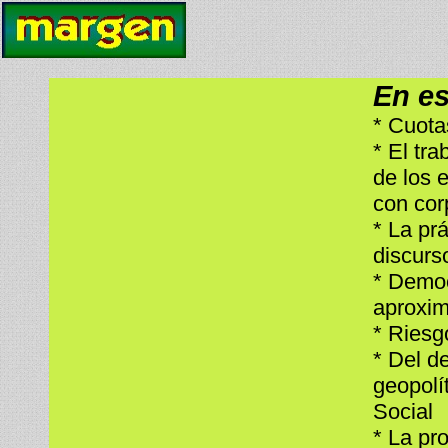
En e
* Cuota
* El tr
de los 
con cor
* La pr
discurs
* Democ
aproxim
* Riesg
* Del d
geopolí
Social
* La pr