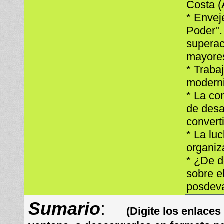
Costa (
* Envej
Poder".
superac
mayore
* Traba
modern
* La con
de desa
converti
* La lu
organiz
* ¿De d
sobre e
posdev
Sumario
:
(Digite los enlace