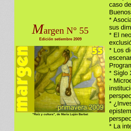
caso de
Buenos
* Asoci
M
sus di
argen N° 55
* El ne
Edición setiembre 2009
exclusi
* Los d
escenar
Program
* Siglo
* Micro
institu
perspec
* ¿Inve
epistem
"Raíz y cultura", de María Luján Barbat
perspec
* La in