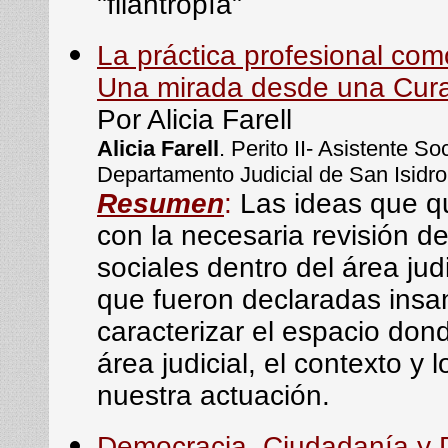
"filantropía"
La práctica profesional co
Una mirada desde una Curad
Por Alicia Farell
Alicia Farell
. Perito II- Asistente So
Departamento Judicial de San Isidro
Resumen
:
Las ideas que q
con la necesaria revisión d
sociales dentro del área jud
que fueron declaradas insa
caracterizar el espacio don
área judicial, el contexto y
nuestra actuación.
Democracia, Ciudadanía y 