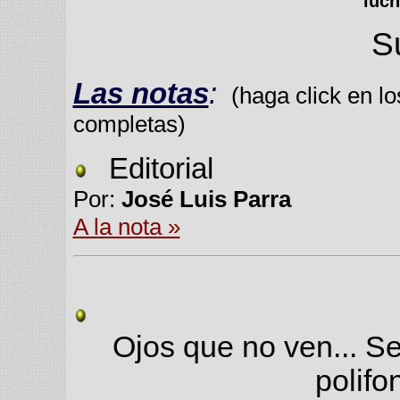
"luc
S
Las notas
:
(haga click en lo
completas)
Editorial
Por:
José Luis Parra
A la nota »
Ojos que no ven... S
polifo