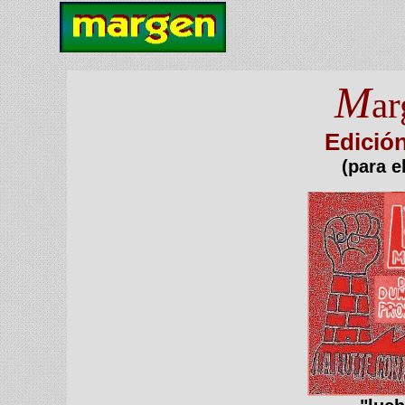
M
ar
Edición
(para e