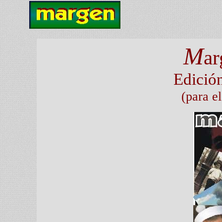
M
ar
Edició
(para e