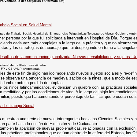
eva ventana, o descargarlas en formato pdf)
rabajo Social en Salud Mental
entes de Trabajo Social. Hospital de Emergencias Psiquiátricas Torcuato de Alvear. Gobierno Au
er persona por la que fui solicitada a intervenir en Hospital de Día. Porque e
iendo cada vez más complejas a lo largo de la práctica y que no alcanzaron a c
vistas y las estrategias de abordaje que fui desplegando en torno a la singula
safíos de la comunicación globalizada. Nuevas sensibilidades y sujetos. Un 
acional de La Plata. Investigador.
a FP y CS.UNLP. (Argentina).
es de este fin de siglo han ido modelando nuevos sujetos sociales y re-defini
 se observa una tendencia de medievalización de la niñez, que a modo de espir
rtidumbre ante la perdida de utopías.
de los niños latinoamericanos, evidencian un quiebre con las prácticas sociale
mediática y por las condiciones de vida. A lo largo del siglo las condiciones
miliar, puesto que ha aumentando el porcentaje de familias que procuran su su
a del Trabajo Social
 muestran una serie de nuevos interrogantes hacia las Ciencias Sociales y ha
gran parte hacia la noción de Exclusión y de Ciudadanía.
ambién la aparición de nuevas problemáticas, relacionadas con la exclusión, 
las prácticas profesionales que actúan dentro de la esfera del Estado, las 