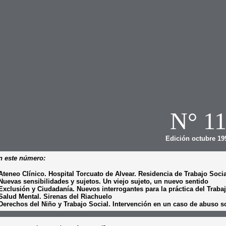
N° 1
Edición octubre 19
n este número:
 Ateneo Clínico. Hospital Torcuato de Alvear. Residencia de Trabajo Soci
 Nuevas sensibilidades y sujetos. Un viejo sujeto, un nuevo sentido
 Exclusión y Ciudadanía. Nuevos interrogantes para la práctica del Traba
 Salud Mental. Sirenas del Riachuelo
 Derechos del Niño y Trabajo Social. Intervención en un caso de abuso 