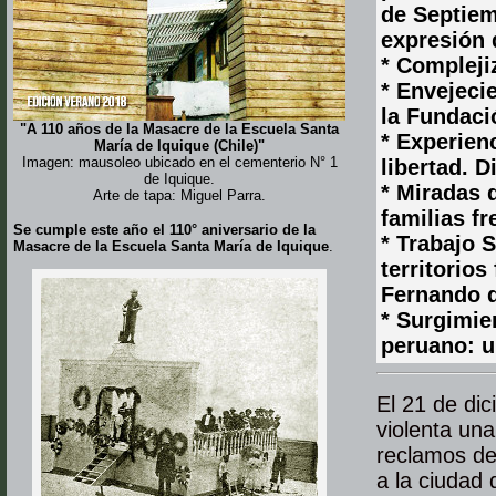
de Septiem
expresión 
* Compleji
* Envejeci
la Fundaci
"A 110 años de la Masacre de la Escuela Santa
* Experienc
María de Iquique (Chile)"
Imagen: mausoleo ubicado en el cementerio N° 1
libertad. 
de Iquique.
* Miradas 
Arte de tapa: Miguel Parra.
familias fr
Se cumple este año el 110° aniversario de la
* Trabajo 
Masacre de la Escuela Santa María de Iquique
.
territorio
Fernando d
* Surgimien
peruano: u
El 21 de dic
violenta un
reclamos de
a la ciudad