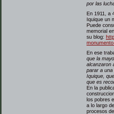
por las luch
En 1911, a 
Iquique un 
Puede consul
memorial en 
su blog:
htt
monumento-h
En ese trab
que la mayor
alcanzaron a
parar a una
Iquique, qu
que es recor
En la public
construccion
los pobres 
a lo largo d
procesos de