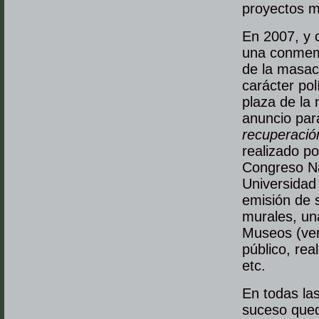
proyectos m
En 2007, y 
una conmemo
de la masacr
carácter pol
plaza de la
anuncio pa
recuperación
realizado po
Congreso Nac
Universidad 
emisión de s
murales, una
Museos (ve
público, rea
etc.
En todas la
suceso qued