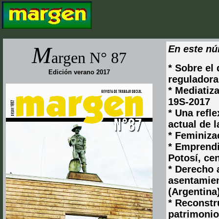
M
En este n
argen N° 87
* Sobre el
Edición verano 2017
reguladora
* Mediatiz
19S-2017
* Una refle
actual de l
* Feminiza
* Emprendi
Potosí, ce
* Derecho 
asentamien
(Argentina
* Reconstr
patrimonio