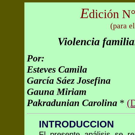
E
dición N°
(para e
Violencia familia
Por:
Esteves Camila
García Sáez Josefina
Gauna Miriam
Pakradunian Carolina
*
(D
INTRODUCCION
El presente análisis se re