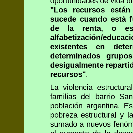
oportunidades de vida di
"Los recursos están
sucede cuando está f
de la renta, o est
alfabetización/educaci
existentes en det
determinados grupo
desigualmente repartid
recursos"
.
La violencia estructur
familias del barrio Sa
población argentina. E
pobreza estructural y l
sumado a nuevos fenó