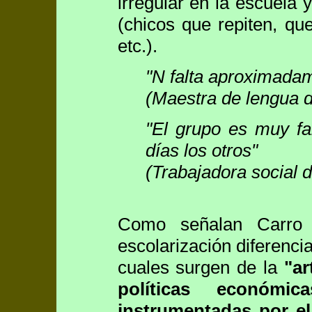
irregular en la escuela 
(chicos que repiten, qu
etc.).
"N falta aproximada
(Maestra de lengua d
"El grupo es muy fa
días los otros"
(Trabajadora social d
Como señalan Carro y
escolarización diferenci
cuales surgen de la
"ar
políticas económic
instrumentadas por el