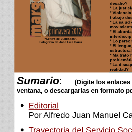
desafío?
* La justic
* Violenci
trabajo des
* La salud
movimiento
* El abord
interdisci
"Centro de Jubilados".
* Lo person
Fotografía de José Luis Parra
* El lengua
estructural
* Maltrato 
problemátic
* La disca
realidad?
Sumario
:
(Digite los enlace
ventana, o descargarlas en formato pd
Editorial
Por Alfredo Juan Manuel Ca
Trayectoria del Servicio Soc