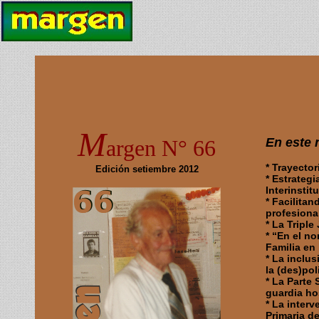
M
argen N° 66
En este
* Trayector
Edición setiembre 2012
* Estrategi
Interinstit
* Facilita
profesiona
* La Triple
* “En el n
Familia en 
* La inclu
la (des)pol
* La Parte 
guardia ho
* La interv
Primaria de