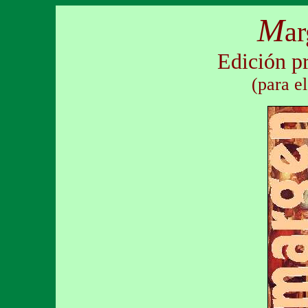
M
a
Edición p
(para e