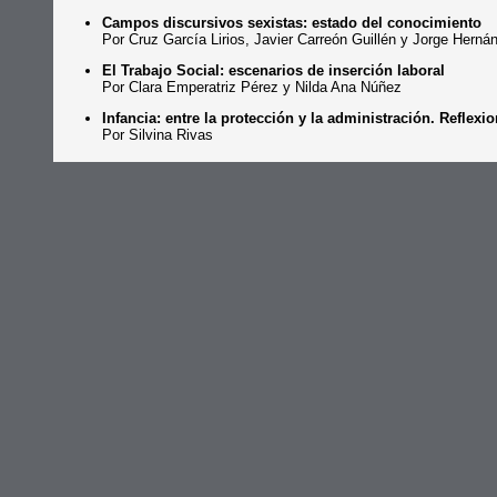
Campos discursivos sexistas: estado del conocimiento
Por Cruz García Lirios, Javier Carreón Guillén y Jorge Herná
El Trabajo Social: escenarios de inserción laboral
Por Clara Emperatriz Pérez y Nilda Ana Núñez
Infancia: entre la protección y la administración. Reflex
Por Silvina Rivas