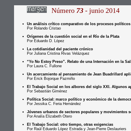
Número
73
- junio 2014
Un análisis crítico comparativo de los procesos político
Por Rolando Cristao
Orígenes de la cuestión social en el Río de la Plata
Por Eduardo D. López
La cotidianidad del paciente crónico
Por Juliana Cristina Rivas Velázquez
“Yo No Estoy Preso”. Relato de una Internación en la S
Por Laura C. Fullone
Un acercamiento al pensamiento de Jean Buadrillard aplic
Por Erick Bojorque Pazmiño
El Trabajo Social en los albores del siglo XXI. Algunos ap
Por Sebastián Giménez
Política Social: marco político y económico de la democ
Por Jessika C. Feria Hernández
Jóvenes urbanos de sectores populares y movimientos soc
Por Analía Elizabeth Otero
El Trabajo Social: otro tiempo, otras exigencias
Por Raúl Eduardo López Estrada y Jean-Pierre Deslauriers