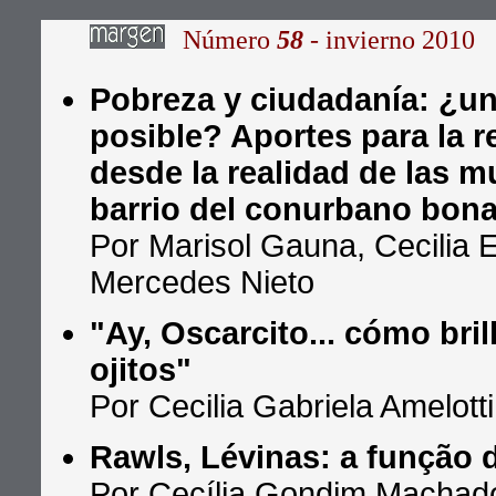
Número
58
- invierno 2010
Pobreza y ciudadanía: ¿un
posible? Aportes para la r
desde la realidad de las m
barrio del conurbano bon
Por Marisol Gauna, Cecilia E
Mercedes Nieto
"Ay, Oscarcito... cómo bril
ojitos"
Por Cecilia Gabriela Amelotti
Rawls, Lévinas: a função 
Por Cecília Gondim Machad