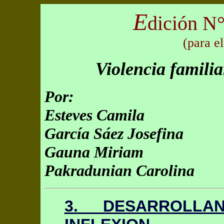
E
dición N°
(para e
Violencia familia
Por:
Esteves Camila
García Sáez Josefina
Gauna Miriam
Pakradunian Carolina
3. DESARROLL