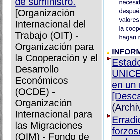
de suministro.
necesid
[Organización
después
valores
Internacional del
la coop
Trabajo (OIT) -
hagan r
Organización para
INFORM
la Cooperación y el
Estado
Desarrollo
UNICEF
Económicos
en un 
(OCDE) -
[Desca
Organización
(Archi
Internacional para
Erradic
las Migraciones
forzos
(OIM) - Fondo de