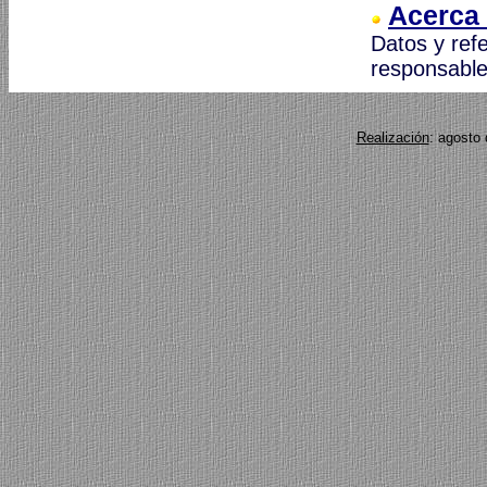
Acerca 
Datos y ref
responsable 
Realización
: agosto