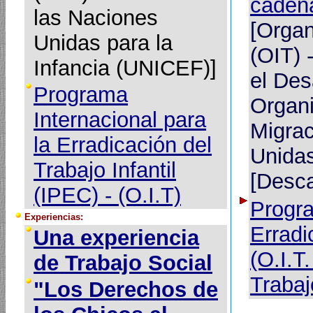
cadena
las Naciones
[Organ
Unidas para la
(OIT) 
Infancia (UNICEF)]
el Des
Programa
Organi
Internacional para
Migrac
la Erradicación del
Unidas
Trabajo Infantil
[Desca
(IPEC) - (O.I.T)
Progra
Experiencias:
Erradi
Una experiencia
(O.I.T
de Trabajo Social
Trabaj
"Los Derechos de