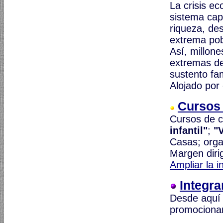
La crisis e
sistema cap
riqueza, de
extrema po
Así, millone
extremas de
sustento fam
Alojado por
Cursos 
Cursos de ca
infantil"
;
"V
Casas; orga
Margen diri
Ampliar la i
Integr
Desde aquí 
promociona