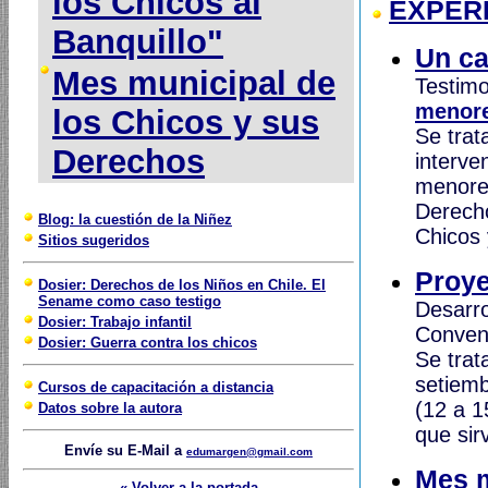
los Chicos al
EXPER
Banquillo"
Un ca
Mes municipal de
Testimo
menor
los Chicos y sus
Se trat
Derechos
interve
menores
Derecho
Blog: la cuestión de la Niñez
Chicos 
Sitios sugeridos
Proye
Dosier: Derechos de los Niños en Chile. El
Sename como caso testigo
Desarro
Dosier: Trabajo infantil
Convenc
Dosier: Guerra contra los chicos
Se trat
setiemb
Cursos de capacitación a distancia
(12 a 1
Datos sobre la autora
que sir
Envíe su E-Mail a
edumargen@gmail.com
Mes m
« Volver a la portada