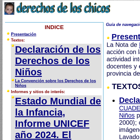
Guía de navegaci
INDICE
Presentación
Presen
Textos:
La Nota de
Declaración de los
acción con 
Derechos de los
actividad in
docentes y e
Niños
provincia d
La Convención sobre los Derechos de los
TEXTO
Niños
Informes y sitios de interés:
Estado Mundial de
Decla
CUADER
la Infancia,
Niños
p
Informe UNICEF
2000); 
imágene
año 2024. El
Lavado