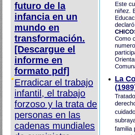
futuro de la
Este cu
niñez. 
infancia en un
Educaci
declar
mundo en
CHICO
transformación.
Como co
numeros
[Descargue el
partici
informe en
Orienta
Comun
formato pdf]
La Co
Erradicar el trabajo
(1989
infantil, el trabajo
Tratado
forzoso y la trata de
derecho
cuidado
personas en las
subraya
cadenas mundiales
familia