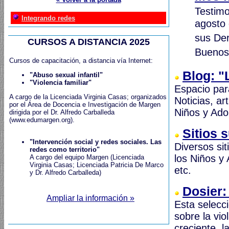
Testimo
Integrando redes
agosto 
sus Der
CURSOS A DISTANCIA 2025
Buenos 
Cursos de capacitación, a distancia vía Internet:
Blog: "
"Abuso sexual infantil"
"Violencia familiar"
Espacio par
A cargo de la Licenciada Virginia Casas; organizados
Noticias, ar
por el Área de Docencia e Investigación de Margen
Niños y Ado
dirigida por el Dr. Alfredo Carballeda
(www.edumargen.org).
Sitios 
"Intervención social y redes sociales. Las
Diversos si
redes como territorio"
los Niños y 
A cargo del equipo Margen (Licenciada
Virginia Casas; Licenciada Patricia De Marco
etc.
y Dr. Alfredo Carballeda)
Dosier:
Ampliar la información »
Esta selecci
sobre la vio
creciente, l