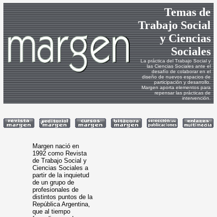
Temas de
Trabajo Social
y Ciencias
Sociales
La práctica del Trabajo Social y
las Ciencias Sociales ante el
desafío de colaborar en el
diseño de nuevos espacios de
participación y desarrollo.
Margen aporta elementos para
repensar las prácticas de
intervención.
Margen nació en
1992 como Revista
de Trabajo Social y
Ciencias Sociales a
partir de la inquietud
de un grupo de
profesionales de
distintos puntos de la
República Argentina,
que al tiempo