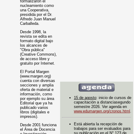
formalizaron el
nucleamiento como
una Cooperativa,
presidida por el Dr.
Alfredo Juan Manuel
Carballeda.
Desde 1998, la
revista se edita en
formato digital bajo
los alcances de
"Obra pública"
(Creative Commons),
de acceso libre y
gratuito por Internet.
El Portal Margen
(www.margen.org)
cuenta con diversas
secciones y amplia
oferta de material e
información, como
15 de agosto
: inicio de cursos de
por ejemplo su área
capacitación a distanciasegundo
Editorial que ya ha
semestre 2026. Ver agenda en
publicado varios
www.edumargen.org/cronos.html
.
libros (digitales e
impresos).
Está abierta la recepción de
Desde 2001 funciona
trabajos para ser evaluados para
el Área de Docencia
su publicación en el N° 123 de
e Investigación