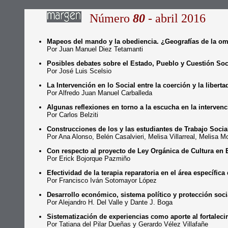
Número
80
- abril 2016
Mapeos del mando y la obediencia. ¿Geografías de la om
Por Juan Manuel Diez Tetamanti
Posibles debates sobre el Estado, Pueblo y Cuestión Soc
Por José Luis Scelsio
La Intervención en lo Social entre la coerción y la liberta
Por Alfredo Juan Manuel Carballeda
Algunas reflexiones en torno a la escucha en la interven
Por Carlos Belziti
Construcciones de los y las estudiantes de Trabajo Social
Por Ana Alonso, Belén Casalvieri, Melisa Villarreal, Melisa
Con respecto al proyecto de Ley Orgánica de Cultura en E
Por Erick Bojorque Pazmiño
Efectividad de la terapia reparatoria en el área específica 
Por Francisco Iván Sotomayor López
Desarrollo económico, sistema político y protección soci
Por Alejandro H. Del Valle y Dante J. Boga
Sistematización de experiencias como aporte al fortalecim
Por Tatiana del Pilar Dueñas y Gerardo Vélez Villafañe