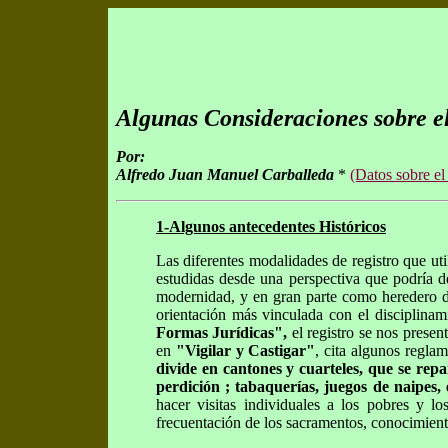
Algunas Consideraciones sobre el
Por:
Alfredo Juan Manuel Carballeda
*
(Datos sobre el
1-Algunos antecedentes Históricos
Las diferentes modalidades de registro que uti
estudidas desde una perspectiva que podría d
modernidad, y en gran parte como heredero de
orientación más vinculada con el disciplina
Formas Jurídicas",
el registro se nos prese
en
"Vigilar y Castigar"
, cita algunos reglam
divide en cantones y cuarteles, que se rep
perdición ; tabaquerías, juegos de naipes,
hacer visitas individuales a los pobres y l
frecuentación de los sacramentos, conocimient