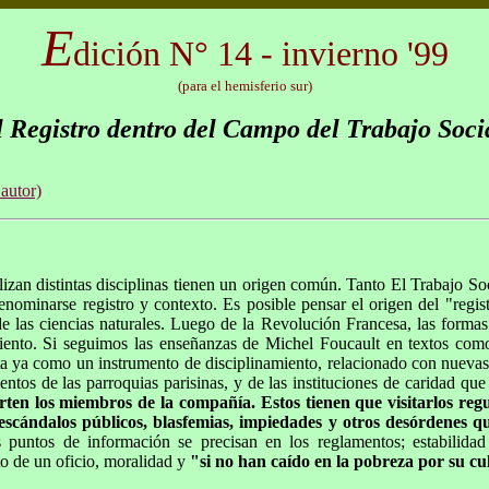
E
dición N° 14 - invierno '99
(para el hemisferio sur)
 Registro dentro del Campo del Trabajo Soci
 autor)
lizan distintas disciplinas tienen un origen común. Tanto El Trabajo Soc
enominarse registro y contexto. Es posible pensar el origen del "regi
 las ciencias naturales. Luego de la Revolución Francesa, las formas 
miento. Si seguimos las enseñanzas de Michel Foucault en textos co
nta ya como un instrumento de disciplinamiento, relacionado con nueva
entos de las parroquias parisinas, y de las instituciones de caridad que 
arten los miembros de la compañía. Estos tienen que visitarlos re
 escándalos públicos, blasfemias, impiedades y otros desórdenes q
os puntos de información se precisan en los reglamentos; estabilidad
o de un oficio, moralidad y
"si no han caído en la pobreza por su c