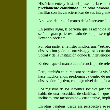
Históricamente y hasta el presente, la estru
previamente constituída"
, en otras palabra
familiar con las características de sus integra
A su vez, dentro del marco de la Intervención d
En primer lugar, la persona que es atendida sa
será en gran parte resultado de lo que se regi
llevando adelante.
Por otra parte, el registro implica una
"estruc
observación y de la entrevista, y estas cuest
Social y de la Institución donde la intervenció
Es decir que el marco de referencia puede referi
Pero, también en el registro se trasluce la vi
hace muchos años, predominaba dentro de nues
observador objetivo, con bajo nivel de implic
Los registros de los informes sociales puede
habla de una necesidad de clasificación que 
inclinamiento taxonómico – cuantitativo, impli
En otras palabras, desde esa perspectiva se r