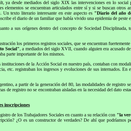
t, ya desde mediados del siglo XIX las intervenciones en lo social p
res elementos se encuentran articulados entre sí y si se buscan otros an
 Un texto literario interesante en este aspecto es
"Diario del año d
cribe el diario de un familiar que había vivido una epidemia de peste 
cuanto a sus orígenes dentro del concepto de Sociedad Disciplinada,
lustración los primeros registros sociales, que se encuentran fuertement
to Social"
, a mediados del siglo XVII, cuando alguien era acusado de
aba parte importante de los mismos.
 instituciones de la Acción Social en nuestro país, contaban con modali
ia, etc. registraban los ingresos y evoluciones de sus internados. En 
ino, a partir de la generación del 80, las modalidades de registro se 
rmas de registro no se encontraban aisladas en la necesidad del dato esta
tes inscripciones
gistro de los Trabajadores Sociales en cuanto a su relación con
"la ve
escripción? ¿O es un constructor de verdades? De ahí que podríamos 