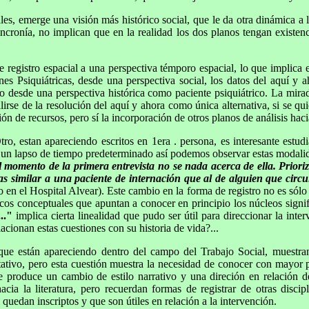
les, emerge una visión más histórico social, que le da otra dinámica a 
ncronía, no implican que en la realidad los dos planos tengan existenc
registro espacial a una perspectiva témporo espacial, lo que implica e
ones Psiquiátricas, desde una perspectiva social, los datos del aquí y
eto desde una perspectiva histórica como paciente psiquiátrico. La mirad
lirse de la resolución del aquí y ahora como única alternativa, si se qu
ón de recursos, pero sí la incorporación de otros planos de análisis hac
ro, estan apareciendo escritos en 1era . persona, es interesante estudi
 un lapso de tiempo predeterminado así podemos observar estas modali
 momento de la primera entrevista no se nada acerca de ella. Priori
as similar a una paciente de internación que al de alguien que circu
en el Hospital Alvear). Este cambio en la forma de registro no es sólo
s conceptuales que apuntan a conocer en principio los núcleos signific
.."
implica cierta linealidad que pudo ser útil para direccionar la inte
acionan estas cuestiones con su historia de vida?...
 que están apareciendo dentro del campo del Trabajo Social, muestra
etativo, pero esta cuestión muestra la necesidad de conocer con mayor p
 produce un cambio de estilo narrativo y una direción en relación de
ia la literatura, pero recuerdan formas de registrar de otras discip
quedan inscriptos y que son útiles en relación a la intervención.