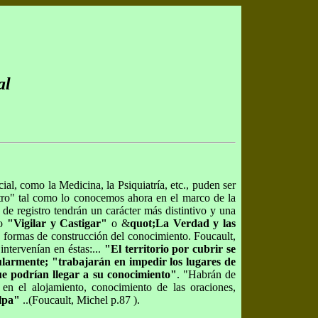
al
ial, como la Medicina, la Psiquiatría, etc., puden ser
stro" tal como lo conocemos ahora en el marco de la
de registro tendrán un carácter más distintivo y una
mo
"Vigilar y Castigar"
o &
quot;La Verdad y las
s formas de construcción del conocimiento. Foucault,
intervenían en éstas:...
"El territorio por cubrir se
gularmente; "trabajarán en impedir los lugares de
ue podrían llegar a su conocimiento"
. "Habrán de
 en el alojamiento, conocimiento de las oraciones,
ulpa"
..(Foucault, Michel p.87 ).