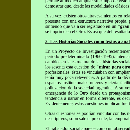
permite al médico ampliar su campo de visión. 
demostrar que, desde las modalidades clásicas d
A su vez, existen otros atravesamientos en rel
presenta con una estructura narrativa propia,
sintiendo que va a ser registrado en un
"gran
se imprime en el Otro. Es así que del resultad
3- Las Historias Sociales como textos a anal
En un Proyecto de Investigación recientement
período predeterminado (1960-1995), intentam
cambios en la estructura de las historias socia
los sesenta esta cuestión de
"mirar para otr
profesionales, éstas se vinculaban con ampliar 
tenía muy poca relevencia. A partir de la déca
espacios institucionales nuevos y cierta faci
politización de la sociedad argentina. A su ve
emergencia de lo Otro desde un protagonismo
tendencia a narrar en forma diferente, es dec
Evidentemente, estas cuestiones implican fuer
Otras cuestiones se podrían vincular con las no
descriptivos, sobresale el presente, la tempora
El trabajador social aparece como un observador