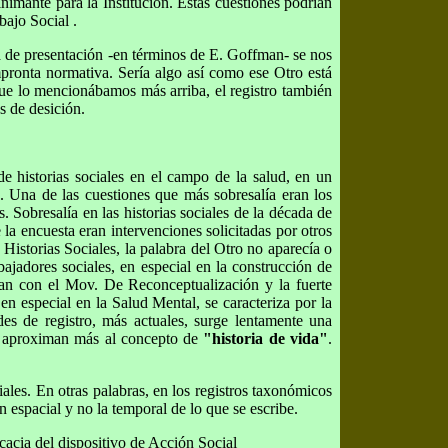
nimante para la Institución. Estas cuestiones podrían
bajo Social .
ura de presentación -en términos de E. Goffman- se nos
impronta normativa. Sería algo así como ese Otro está
que lo mencionábamos más arriba, el registro también
s de desición.
e historias sociales en el campo de la salud, en un
. Una de las cuestiones que más sobresalía eran los
. Sobresalía en las historias sociales de la década de
 la encuesta eran intervenciones solicitadas por otros
 Historias Sociales, la palabra del Otro no aparecía o
abajadores sociales, en especial en la construcción de
iaban con el Mov. De Reconceptualización y la fuerte
en especial en la Salud Mental, se caracteriza por la
es de registro, más actuales, surge lentamente una
 se aproximan más al concepto de
"historia de vida"
.
iales. En otras palabras, en los registros taxonómicos
n espacial y no la temporal de lo que se escribe.
icacia del dispositivo de Acción Social