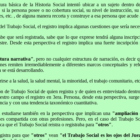
ctura básica de la Historia Social intentó ubicar a un sujeto dentro
s, si la persona posee o no cobertura social, su nivel de instrucción, 
ntes, etc. , de alguna manera recorta y construye a esa persona que acude
el Trabajo Social, el registro implica algunas cuestiones que sería neces
be que será registrada, sabe que lo que exprese tendrá alguna inscripc
stre. Desde esta perspectiva el registro implica una fuerte incsripción 
tura narrativa"
, pero no cualquier estructura de narración, es decir q
iones remiten irremediablemente a diferentes marcos conceptuales y ref
n se está desarrollando.
rse a la salud, la salud mental, la minoridad, el trabajo comunitario, etc
sión de Trabajo Social de quien registra y de quien es entrevistado den
tro campo el registro en 3era. Persona, desde esta perspectiva, surge
ancia y con una tendencia taxonómico cuantitativa.
n estudiarse también en la perspectiva que implican una
"ampliación 
es compartida con otras profesiones. Pero, en el caso del Trabajo Soc
ca que el Trabajo Social reistra o registraba para
"otros"
.
egistra para que
"otros"
vean
"el Trabajo Social es los ojos del Jue