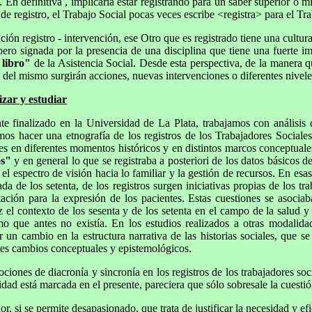
En definitiva , implicaría estar registrando para un saber superior o mí
e registro, el Trabajo Social pocas veces escribe <registra> para el Tra
ación registro - intervención, ese Otro que es registrado tiene una cult
 pero signada por la presencia de una disciplina que tiene una fuerte 
 libro"
de la Asistencia Social. Desde esta perspectiva, de la manera 
o del mismo surgirán acciones, nuevas intervenciones o diferentes nivele
izar y estudiar
e finalizado en la Universidad de La Plata, trabajamos con análisis d
os hacer una etnografía de los registros de los Trabajadores Sociales
les en diferentes momentos históricos y en distintos marcos conceptuales
os"
y en general lo que se registraba a posteriori de los datos básicos de
el espectro de visión hacia lo familiar y la gestión de recursos. En esas
da de los setenta, de los registros surgen iniciativas propias de los tr
litación para la expresión de los pacientes. Estas cuestiones se asoc
z el contexto de los sesenta y de los setenta en el campo de la salud y 
 que antes no existía. En los estudios realizados a otras modalidad
ir un cambio en la estructura narrativa de las historias sociales, que
tes cambios conceptuales y epistemológicos.
ciones de diacronía y sincronía en los registros de los trabajadores soc
lidad está marcada en el presente, pareciera que sólo sobresale la cuestió
, si se permite desapasionado, que trata de justificar la necesidad y ef