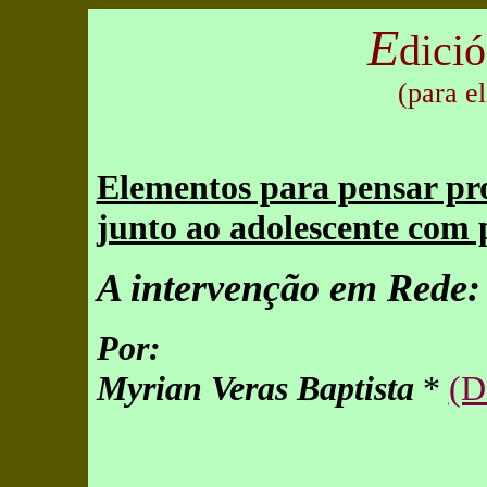
E
dició
(para e
Elementos para pensar pro
junto ao adolescente com p
A intervenção em Rede: 
Por:
Myrian Veras Baptista
*
(D