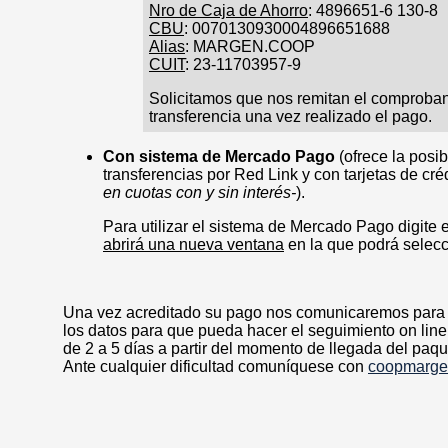
Nro de Caja de Ahorro
: 4896651-6 130-8
CBU
: 0070130930004896651688
Alias
: MARGEN.COOP
CUIT
: 23-11703957-9
Solicitamos que nos remitan el comproban
transferencia una vez realizado el pago.
Con sistema de Mercado Pago
(ofrece la posib
transferencias por Red Link y con tarjetas de cr
en cuotas con y sin interés-
).
Para utilizar el sistema de Mercado Pago digite 
abrirá una nueva ventana
en la que podrá selecci
Una vez acreditado su pago nos comunicaremos para co
los datos para que pueda hacer el seguimiento on line
de 2 a 5 días a partir del momento de llegada del paqu
Ante cualquier dificultad comuníquese con
coopmarg