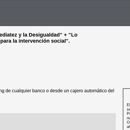
mediatez y la Desigualdad" + "Lo
para la intervención social".
 de cualquier banco o desde un cajero automático del
E
se
P
n
O
al